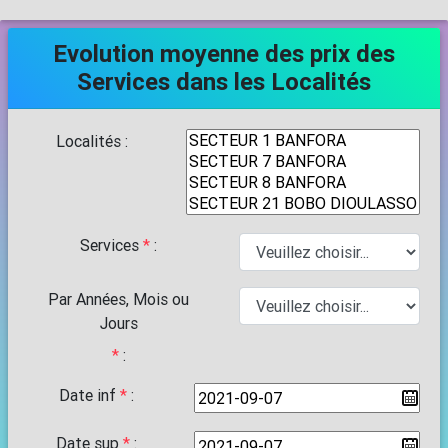
Evolution moyenne des prix des
Services dans les Localités
Localités
:
Services
*
:
Par Années, Mois ou
Jours
*
:
Date inf
*
:
Date sup
*
: